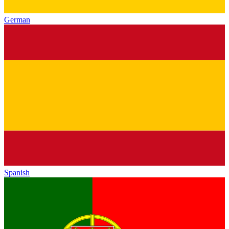
German
Spanish