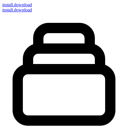
install
.download
install.download