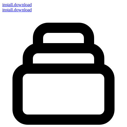
install
.download
install.download