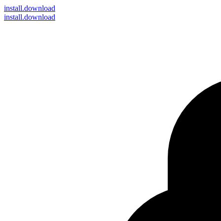
install
.download
install.download