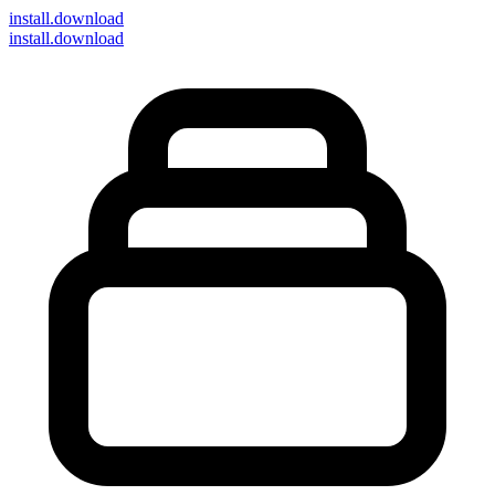
install
.download
install.download