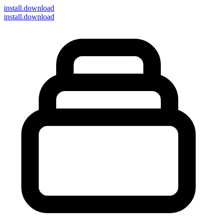
install
.download
install.download