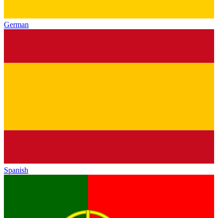
German
Spanish