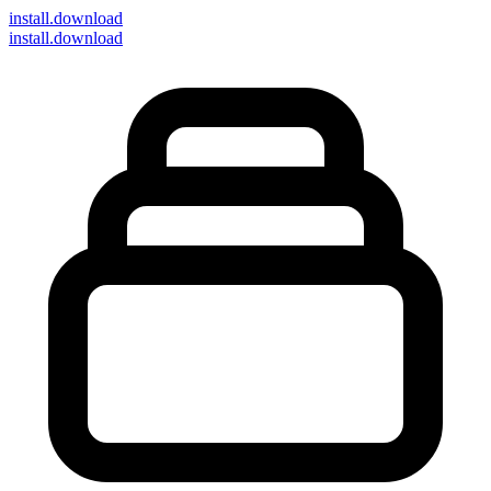
install
.download
install.download