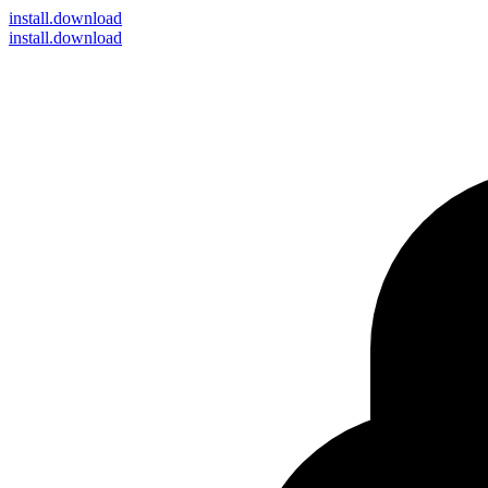
install
.download
install.download