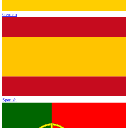
German
Spanish