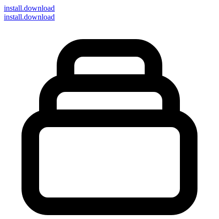
install
.download
install.download