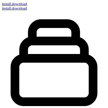
install
.download
install.download