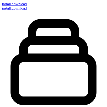
install
.download
install.download