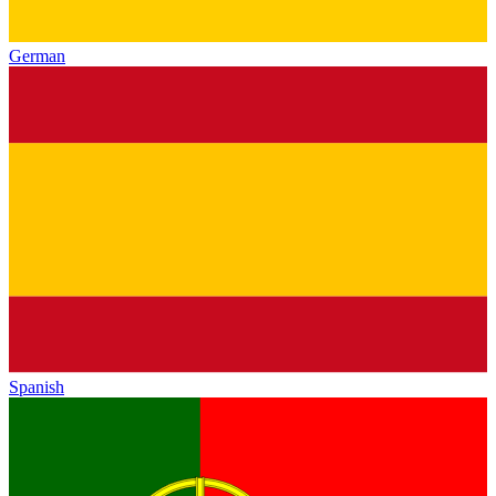
German
Spanish