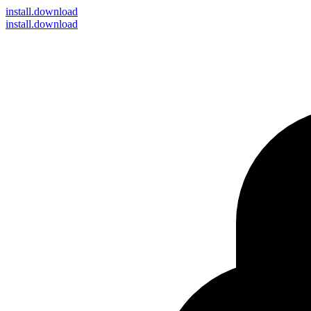
install
.download
install.download