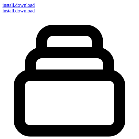
install
.download
install.download