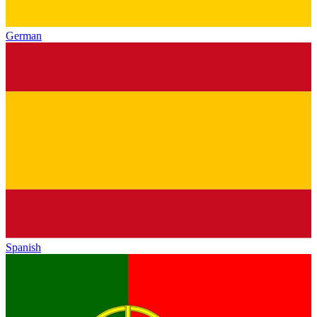
German
Spanish