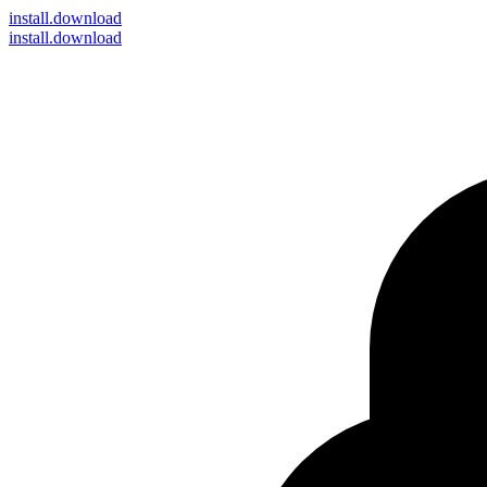
install
.download
install.download