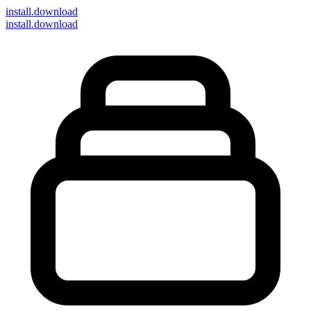
install
.download
install.download