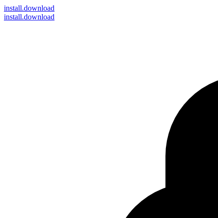
install
.download
install.download