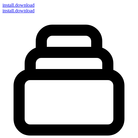
install
.download
install.download