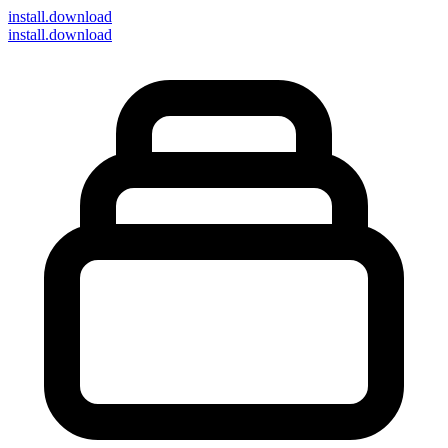
install
.download
install.download