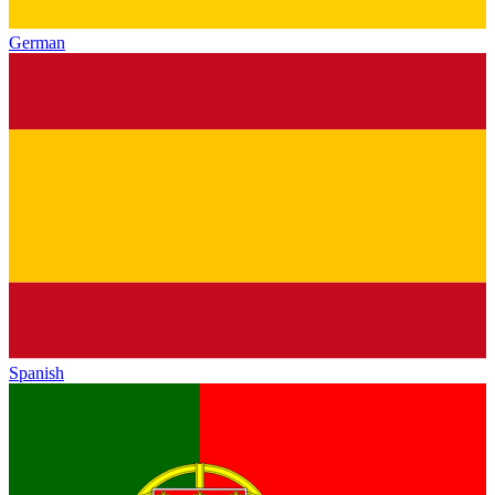
German
Spanish