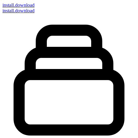
install
.download
install.download