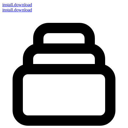
install
.download
install.download