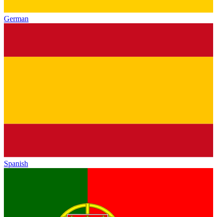
German
Spanish