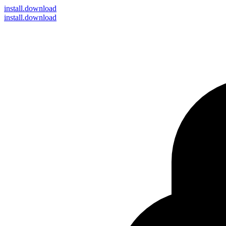
install
.download
install.download