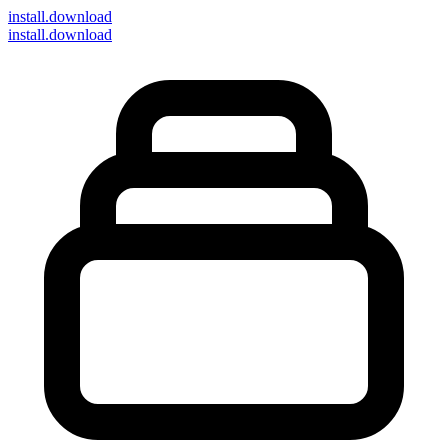
install
.download
install.download