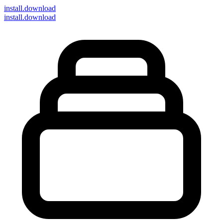
install
.download
install.download