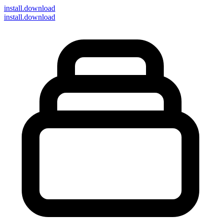
install
.download
install.download