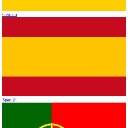
German
Spanish