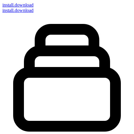
install
.download
install.download