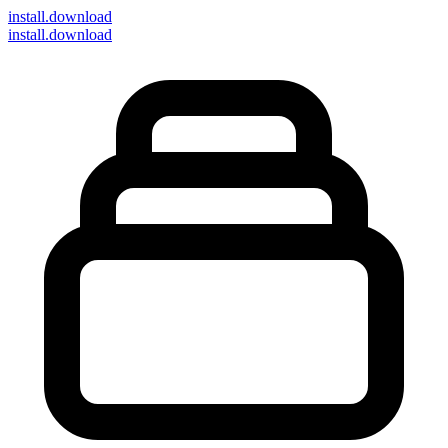
install
.download
install.download