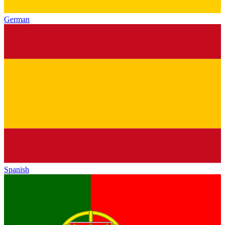
German
Spanish