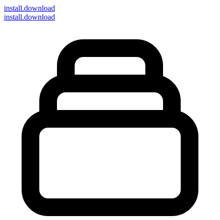
install
.download
install.download