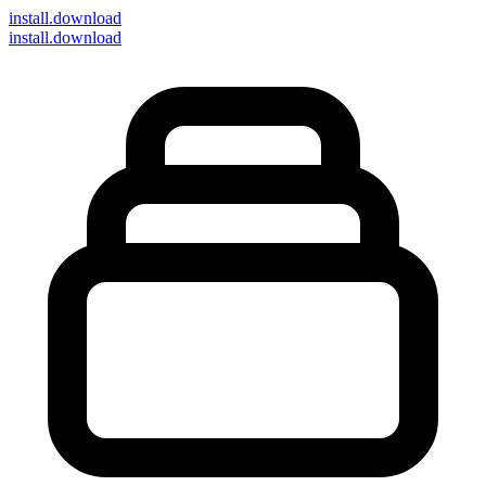
install
.download
install.download