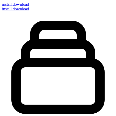
install
.download
install.download