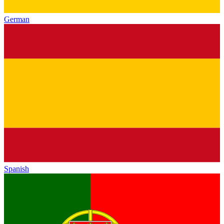
German
Spanish