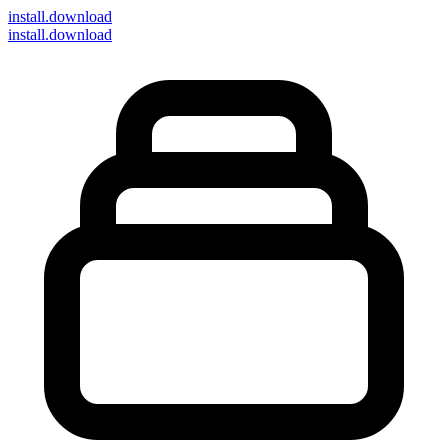
install
.download
install.download