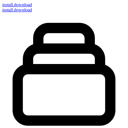
install
.download
install.download