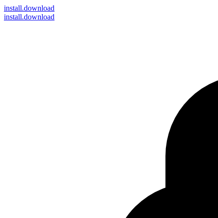
install
.download
install.download