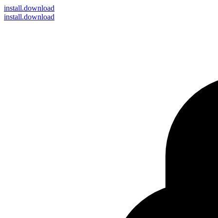
install
.download
install.download