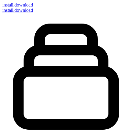
install
.download
install.download