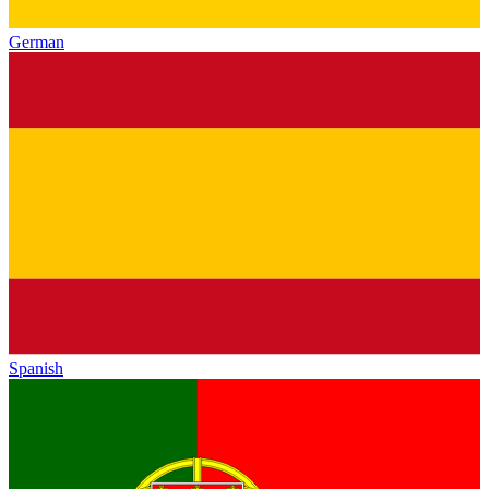
German
Spanish