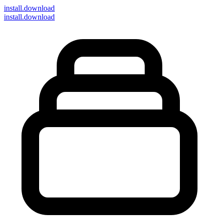
install
.download
install.download