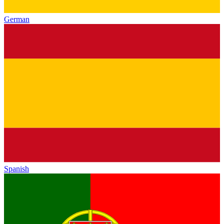
German
Spanish