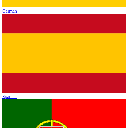
German
Spanish