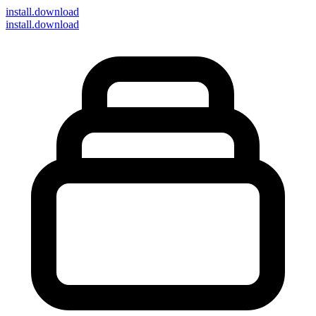
install
.download
install.download