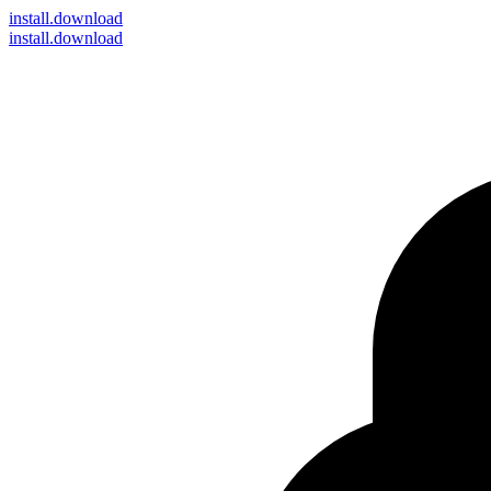
install
.download
install.download