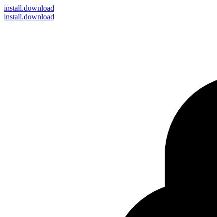
install
.download
install.download