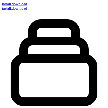
install
.download
install.download