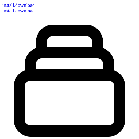
install
.download
install.download