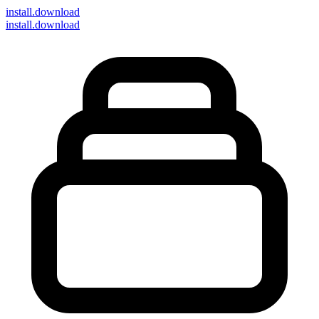
install
.download
install.download