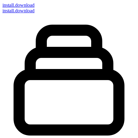
install
.download
install.download