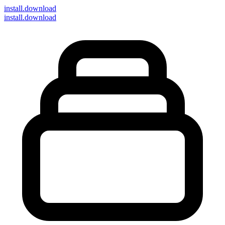
install
.download
install.download